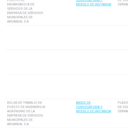
PUESTO DE
CONVOCATORIA Y
DE SO
ENCARGADO/A DE
MODELO DE INSTANCIA
CERRA
SERVICIOS DE LA
EMPRESA DE SERVICIOS
MUNICIPALES DE
ARGANDA, S.A.
BOLSA DE TRABAJO DE
BASES DE
PLAZO
PUESTO DE INGENIERO/A
CONVOCATORIA Y
DE SO
AGRÓNOMO DE LA
MODELO DE INSTANCIA
CERRA
EMPRESA DE SERVICIOS
MUNICIPALES DE
ARGANDA, S.A.