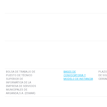
BOLSA DE TRABAJO DE
BASES DE
PLAZO
PUESTO DE TÉCNICO
CONVOCATORIA Y
DE SO
SUPERIOR DE
MODELO DE INSTANCIA
CERRA
INFORMÁTICA DE LA
EMPRESA DE SERVICIOS
MUNICIPALES DE
ARGANDA,S.A. (ESMAR)