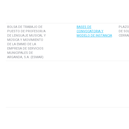
BOLSA DE TRABAJO DE
BASES DE
PLAZO
PUESTO DE PROFESOR/A
CONVOCATORIA Y
DE SO
DE LENGUAJE MUSICAL Y
MODELO DE INSTANCIA
CERRA
MÚSICA Y MOVIMIENTO
DE LA EMMD DE LA
EMPRESA DE SERVICIOS
MUNICIPALES DE
ARGANDA, S.A. (ESMAR)