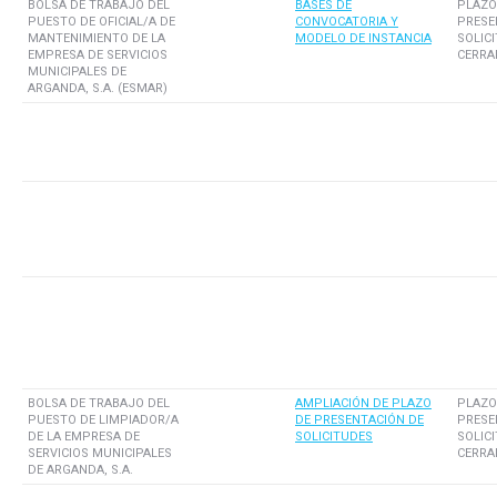
BOLSA DE TRABAJO DEL
BASES DE
PLAZO
PUESTO DE OFICIAL/A DE
CONVOCATORIA Y
PRESE
MANTENIMIENTO DE LA
MODELO DE INSTANCIA
SOLIC
EMPRESA DE SERVICIOS
CERRA
MUNICIPALES DE
ARGANDA, S.A. (ESMAR)
BOLSA DE TRABAJO DEL
AMPLIACIÓN DE PLAZO
PLAZO
PUESTO DE LIMPIADOR/A
DE PRESENTACIÓN DE
PRESE
DE LA EMPRESA DE
SOLICITUDES
SOLIC
SERVICIOS MUNICIPALES
CERRA
DE ARGANDA, S.A.