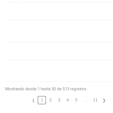
Mostrando desde 1 hasta 50 de 513 registros
…
1
2
3
4
5
11
❮
❯