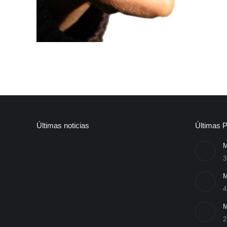
Últimas noticias
Últimas P
M
3
M
4
M
2