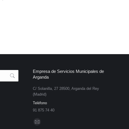
Empresa de Servicios Municipales de
Arganda
C/ Solanilla, 27 28500, Arganda del Rey
(Madrid)
Teléfono
91 875 74 40
Find us on:
Mail